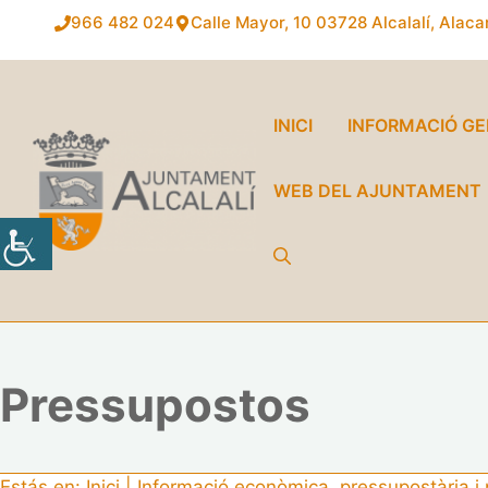
Vés
966 482 024
Calle Mayor, 10
03728 Alcalalí, Alaca
al
contingut
INICI
INFORMACIÓ G
WEB DEL AJUNTAMENT
Pressupostos
Estás en:
Inici
|
Informació econòmica, pressupostària i 