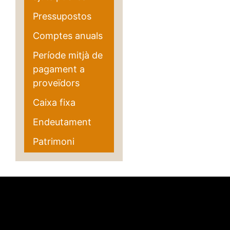
Pressupostos
Comptes anuals
Període mitjà de
pagament a
proveïdors
Caixa fixa
Endeutament
Patrimoni