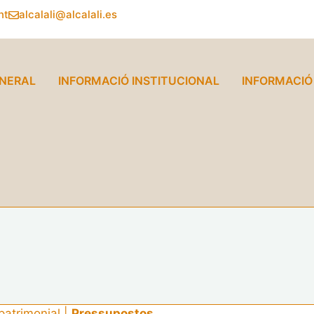
nt
alcalali@alcalali.es
ENERAL
INFORMACIÓ INSTITUCIONAL
INFORMACI
patrimonial
|
Pressupostos