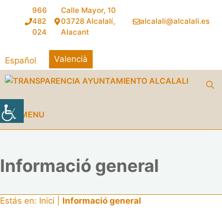
Vés
966
Calle Mayor, 10
al
482
03728 Alcalalí,
alcalali@alcalali.es
contingut
024
Alacant
Valencià
Español
MENU
Informació general
Estás en:
Inici
|
Informació general