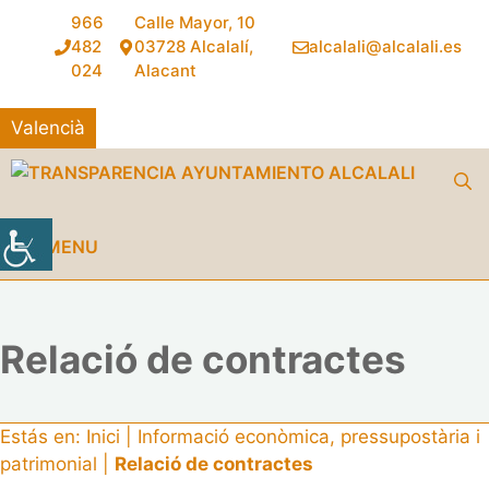
Vés
966
Calle Mayor, 10
al
482
03728 Alcalalí,
alcalali@alcalali.es
contingut
024
Alacant
Valencià
MENU
Relació de contractes
Estás en:
Inici
|
Informació econòmica, pressupostària i
patrimonial
|
Relació de contractes