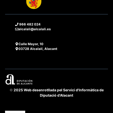
966 482 024
alcalali@alcalali.es
Calle Mayor, 10
03728 Alcalalí, Alacant
©
2025 Web desenrotllada pel Servici d'Informàtica de
Diputació d'Alacant