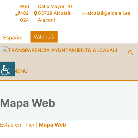
Vés
966
Calle Mayor, 10
al
482
03728 Alcalalí,
alcalali@alcalali.es
contingut
024
Alacant
Valencià
Español
MENU
Mapa Web
Estás en:
Inici
|
Mapa Web