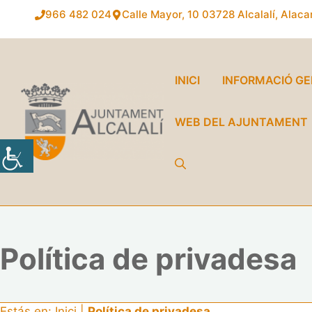
Vés
966 482 024
Calle Mayor, 10
03728 Alcalalí, Alaca
al
contingut
INICI
INFORMACIÓ G
WEB DEL AJUNTAMENT
Política de privadesa
Estás en:
Inici
|
Política de privadesa