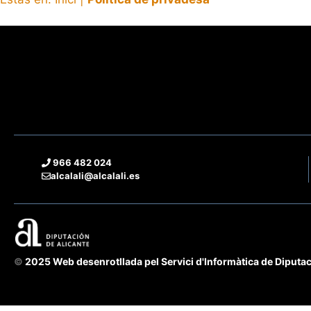
966 482 024
alcalali@alcalali.es
©
2025 Web desenrotllada pel Servici d'Informàtica de Diputac