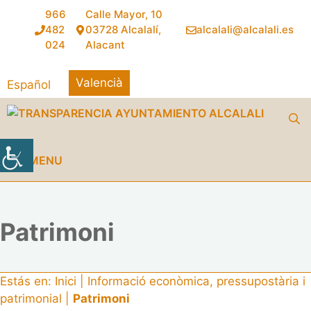
Vés
966
Calle Mayor, 10
al
482
03728 Alcalalí,
alcalali@alcalali.es
contingut
024
Alacant
Valencià
Español
MENU
Patrimoni
Estás en:
Inici
|
Informació econòmica, pressupostària i
patrimonial
|
Patrimoni