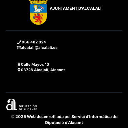
AJUNTAMENT D'ALCALALÍ
966 482 024
alcalali@alcalali.es
Calle Mayor, 10
03728 Alcalalí, Alacant
©
2025 Web desenrotllada pel Servici d'Informàtica de
Diputació d'Alacant