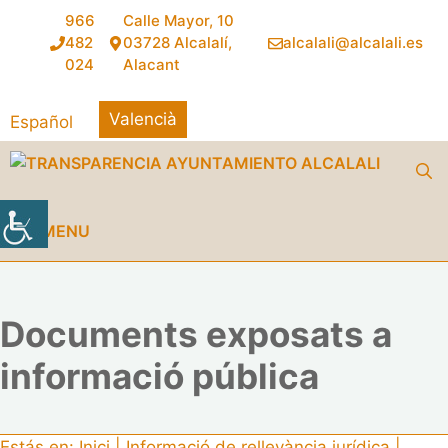
Vés
966
Calle Mayor, 10
al
482
03728 Alcalalí,
alcalali@alcalali.es
contingut
024
Alacant
Valencià
Español
MENU
Documents exposats a
informació pública
Estás en:
Inici
|
Informació de rellevància jurídica
|