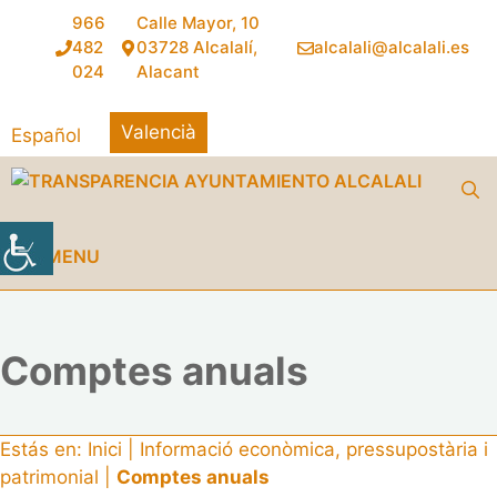
Vés
966
Calle Mayor, 10
al
482
03728 Alcalalí,
alcalali@alcalali.es
contingut
024
Alacant
Valencià
Español
MENU
Comptes anuals
Estás en:
Inici
|
Informació econòmica, pressupostària i
patrimonial
|
Comptes anuals