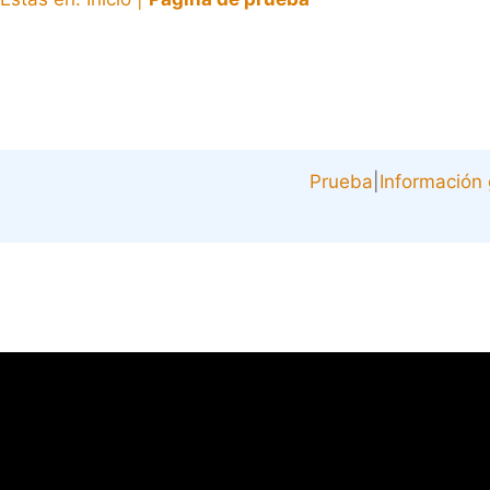
Prueba
|
Información 