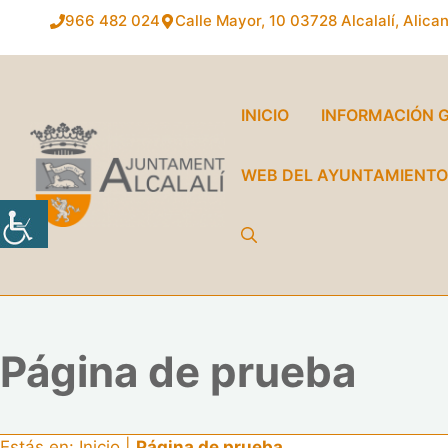
Saltar
966 482 024
Calle Mayor, 10
03728 Alcalalí, Alica
al
contenido
INICIO
INFORMACIÓN 
WEB DEL AYUNTAMIENT
Página de prueba
Estás en:
Inicio
|
Página de prueba