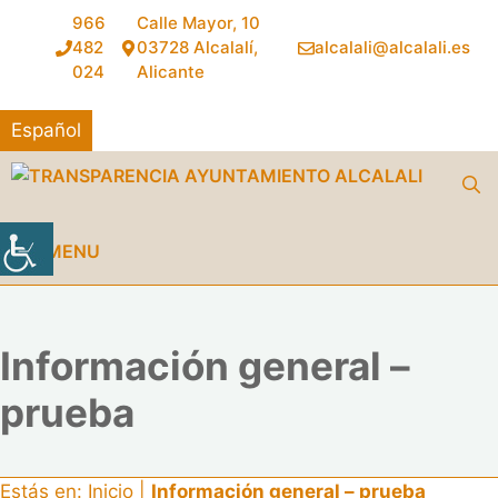
Saltar
966
Calle Mayor, 10
al
482
03728 Alcalalí,
alcalali@alcalali.es
contenido
024
Alicante
Español
MENU
Información general –
prueba
Estás en:
Inicio
|
Información general – prueba