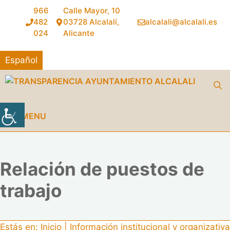
Saltar
966
Calle Mayor, 10
al
482
03728 Alcalalí,
alcalali@alcalali.es
contenido
024
Alicante
Español
MENU
Relación de puestos de
trabajo
Estás en:
Inicio
|
Información institucional y organizativa