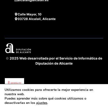
alcalali@alcalali.es
Calle Mayor, 10
03728 Alcalalí, Alicante
©
2025 Web desarrollada por el Servicio de Informática de
Diputación de Alicante
Utilizamos cookies para ofrecerte la mejor experiencia en
Acuerdo Cooperación 2025 GVA-Diputación Alicante -
nuestra web.
Puedes aprender más sobre qué cookies utilizamos o
fomento de la transparencia y buen gobierno
desactivarlas en los
ajustes
.
Servicio de Transparencia, BOP e Imprenta